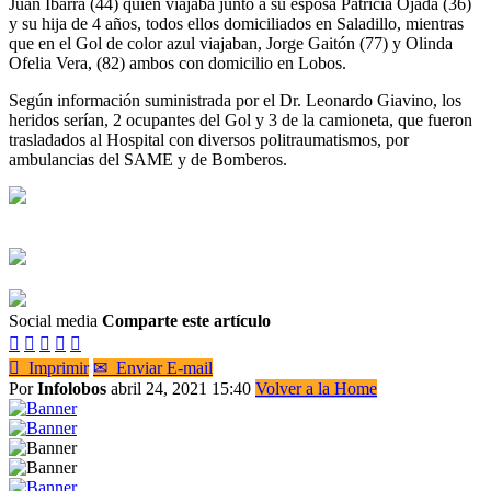
Juan Ibarra (44) quien viajaba junto a su esposa Patricia Ojada (36)
y su hija de 4 años, todos ellos domiciliados en Saladillo, mientras
que en el Gol de color azul viajaban, Jorge Gaitón (77) y Olinda
Ofelia Vera, (82) ambos con domicilio en Lobos.
Según información suministrada por el Dr. Leonardo Giavino, los
heridos serían, 2 ocupantes del Gol y 3 de la camioneta, que fueron
trasladados al Hospital con diversos politraumatismos, por
ambulancias del SAME y de Bomberos.
Social media
Comparte este artículo






Imprimir
✉
Enviar E-mail
Por
Infolobos
abril 24, 2021 15:40
Volver a la Home