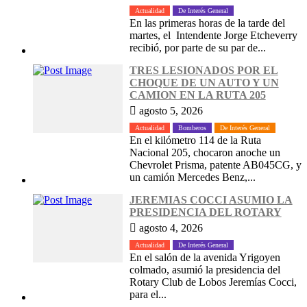
Actualidad
De Interés General
En las primeras horas de la tarde del
martes, el Intendente Jorge Etcheverry
recibió, por parte de su par de...
TRES LESIONADOS POR EL
CHOQUE DE UN AUTO Y UN
CAMION EN LA RUTA 205
agosto 5, 2026
Actualidad
Bomberos
De Interés General
En el kilómetro 114 de la Ruta
Nacional 205, chocaron anoche un
Chevrolet Prisma, patente AB045CG, y
un camión Mercedes Benz,...
JEREMIAS COCCI ASUMIO LA
PRESIDENCIA DEL ROTARY
agosto 4, 2026
Actualidad
De Interés General
En el salón de la avenida Yrigoyen
colmado, asumió la presidencia del
Rotary Club de Lobos Jeremías Cocci,
para el...