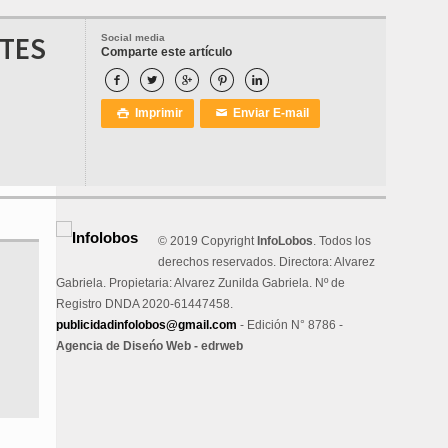
NTES
Social media
Comparte este artículo





Imprimir
Enviar E-mail

✉
© 2019 Copyright
InfoLobos
. Todos los
derechos reservados. Directora: Alvarez
Gabriela. Propietaria: Alvarez Zunilda Gabriela. Nº de
Registro DNDA 2020-61447458.
publicidadinfolobos@gmail.com
- Edición N° 8786 -
Agencia de Diseńo Web - edrweb