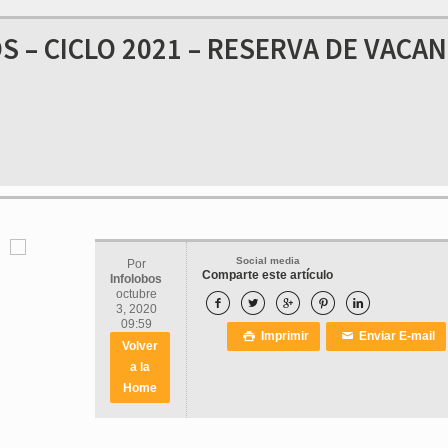
 – CICLO 2021 – RESERVA DE VACA
Social media
Por
Comparte este artículo
Infolobos
octubre





3, 2020
09:59
Imprimir
Enviar E-mail

✉
Volver
a la
Home