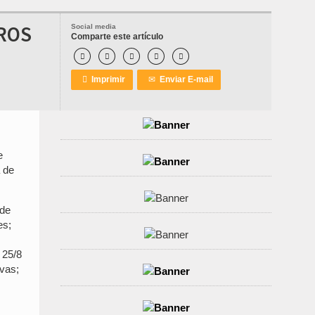
EROS
Social media
Comparte este artículo






Imprimir
✉
Enviar E-mail
e
a de
 de
es;
 25/8
vas;