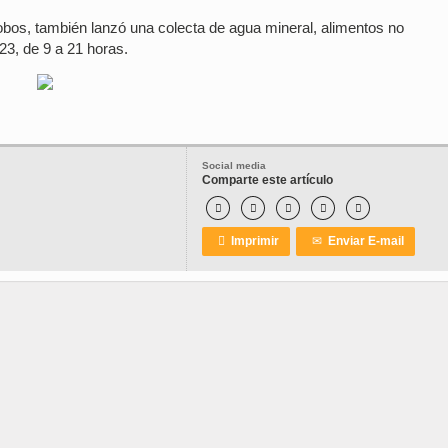
obos, también lanzó una colecta de agua mineral, alimentos no
23, de 9 a 21 horas.
Social media
Comparte este artículo






Imprimir
✉
Enviar E-mail