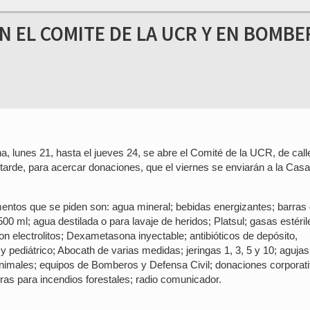
N EL COMITE DE LA UCR Y EN BOMB
 lunes 21, hasta el jueves 24, se abre el Comité de la UCR, de call
 tarde, para acercar donaciones, que el viernes se enviarán a la Cas
mentos que se piden son: agua mineral; bebidas energizantes; barras
00 ml; agua destilada o para lavaje de heridos; Platsul; gasas estéril
on electrolitos; Dexametasona inyectable; antibióticos de depósito,
 pediátrico; Abocath de varias medidas; jeringas 1, 3, 5 y 10; agujas
nimales; equipos de Bomberos y Defensa Civil; donaciones corporati
rras para incendios forestales; radio comunicador.