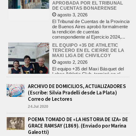
de Buenos Aires aprobó formalmente
la rendición de cuentas
correspondiente al Ejercicio 2024,...
EL EQUIPO +35 DE ATHLETIC
TERCERO EN EL CIERRE DE LA
MAXI LIGA DE CHIVILCOY
agosto 2, 2026
El equipo +35 del Maxi Básquet del
Lobos Athletic Club, terminó en el
podio de la Maxi Liga de Chivilcoy,...
INFORME DE DEFENSA CIVIL
LOBOS, COLABORACION EN LA
BUSQUEDA DE UNA PERSONA EN
EL ARROYO SALADILLO
agosto 5, 2026
ARCHIVO DE DOMICILIOS, ACTUALIZADORES
(Escribe: Silvia Pradelli desde La Plata)
En las primeras horas de la tarde del
martes, el Intendente Jorge
Correo de Lectores
Etcheverry recibió, por parte de su
24.Jul 2020
par de...
TRES LESIONADOS POR EL
POEMA TOMADO DE «LA HISTORIA DE IZA» DE
CHOQUE DE UN AUTO Y UN
GRACE RAMSAY (1869). (Enviado por Marina
CAMION EN LA RUTA 205
Galeotti)
agosto 5, 2026