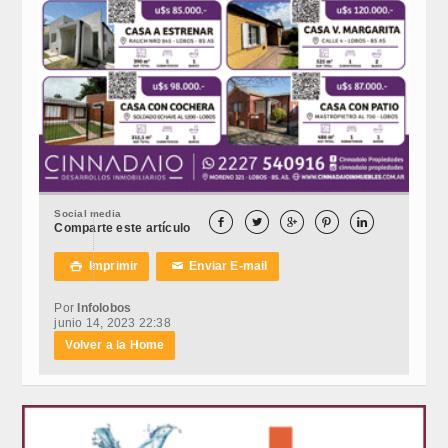
Social media





Comparte este artículo
Imprimir
Enviar E-mail

✉
Por
Infolobos
junio 14, 2023 22:38
Volver a la Home