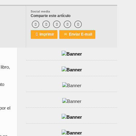
Social media
Comparte este artículo






Imprimir
✉
Enviar E-mail
ibro,
nto
por el