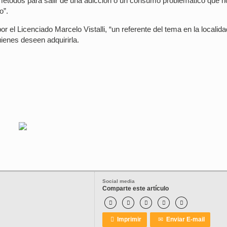
métodos para salir de una adicción o un consumo problemático que n
o”.
or el Licenciado Marcelo Vistalli, “un referente del tema en la localida
uienes deseen adquirirla.
Social media
Comparte este artículo






Imprimir
✉
Enviar E-mail