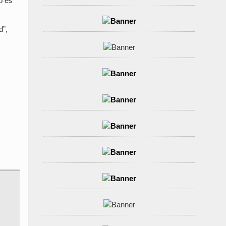
o es
d”,