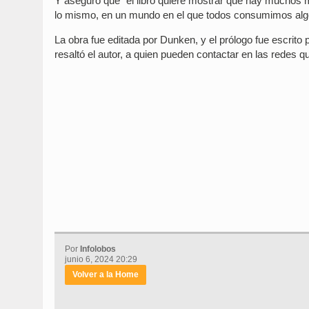
Y aseguró que “el libro quiere mostrar que hay muchos 
lo mismo, en un mundo en el que todos consumimos alg
La obra fue editada por Dunken, y el prólogo fue escrito p
resaltó el autor, a quien pueden contactar en las redes q
Por
Infolobos
junio 6, 2024 20:29
Volver a la Home