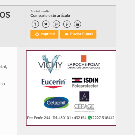
BOS
Social media
Comparte este artículo





Imprimir
Enviar E-mail

✉
tal,
ela