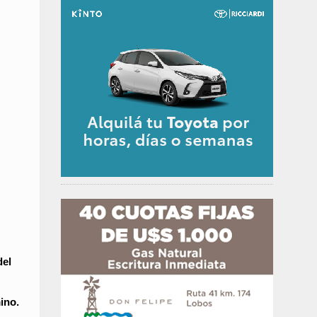
del
ino.