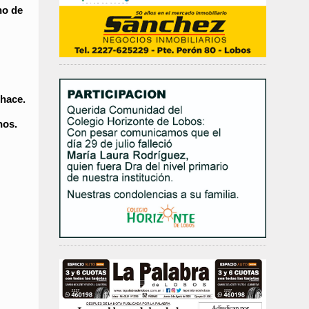
no de
 hace.
nos.