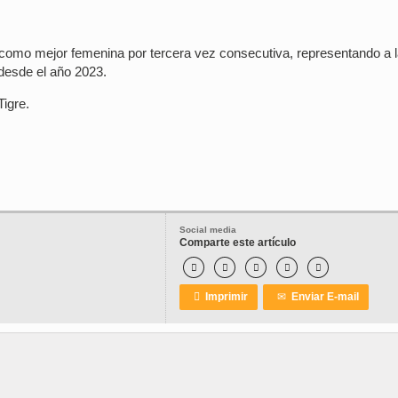
como mejor femenina por tercera vez consecutiva, representando a l
 desde el año 2023.
Tigre.
Social media
Comparte este artículo






Imprimir
✉
Enviar E-mail