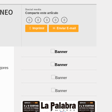
RNEO
Social media
Comparte este artículo






Imprimir
✉
Enviar E-mail
ejores