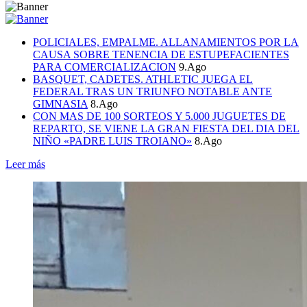
POLICIALES, EMPALME. ALLANAMIENTOS POR LA
CAUSA SOBRE TENENCIA DE ESTUPEFACIENTES
PARA COMERCIALIZACION
9.Ago
BASQUET, CADETES. ATHLETIC JUEGA EL
FEDERAL TRAS UN TRIUNFO NOTABLE ANTE
GIMNASIA
8.Ago
CON MAS DE 100 SORTEOS Y 5.000 JUGUETES DE
REPARTO, SE VIENE LA GRAN FIESTA DEL DIA DEL
NIÑO «PADRE LUIS TROIANO»
8.Ago
Leer más