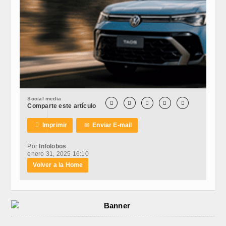
Social media





Comparte este artículo

Imprimir
✉
Enviar E-mail
Por
Infolobos
enero 31, 2025 16:10
Volver a la Home