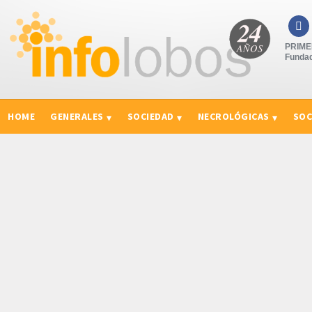

PRIMER
Fundad
HOME
GENERALES
SOCIEDAD
NECROLÓGICAS
SOC
CURIOSIDADES, CONSEJOS Y NOVEDADES