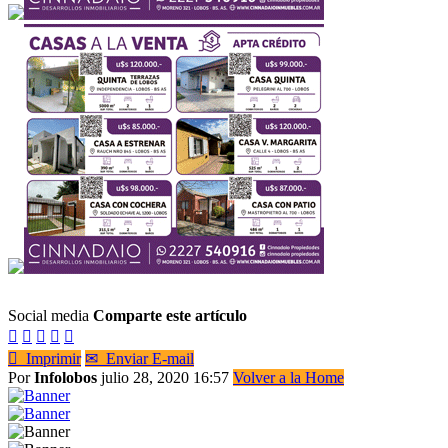
Social media
Comparte este artículo






Imprimir
✉
Enviar E-mail
Por
Infolobos
julio 28, 2020 16:57
Volver a la Home