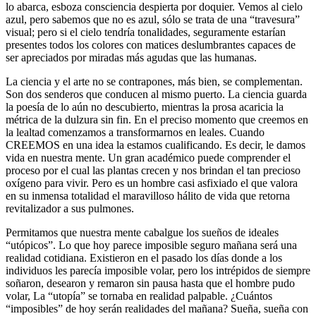
lo abarca, esboza consciencia despierta por doquier. Vemos al cielo
azul, pero sabemos que no es azul, sólo se trata de una “travesura”
visual; pero si el cielo tendría tonalidades, seguramente estarían
presentes todos los colores con matices deslumbrantes capaces de
ser apreciados por miradas más agudas que las humanas.
La ciencia y el arte no se contrapones, más bien, se complementan.
Son dos senderos que conducen al mismo puerto. La ciencia guarda
la poesía de lo aún no descubierto, mientras la prosa acaricia la
métrica de la dulzura sin fin. En el preciso momento que creemos en
la lealtad comenzamos a transformarnos en leales. Cuando
CREEMOS en una idea la estamos cualificando. Es decir, le damos
vida en nuestra mente. Un gran académico puede comprender el
proceso por el cual las plantas crecen y nos brindan el tan precioso
oxígeno para vivir. Pero es un hombre casi asfixiado el que valora
en su inmensa totalidad el maravilloso hálito de vida que retorna
revitalizador a sus pulmones.
Permitamos que nuestra mente cabalgue los sueños de ideales
“utópicos”. Lo que hoy parece imposible seguro mañana será una
realidad cotidiana. Existieron en el pasado los días donde a los
individuos les parecía imposible volar, pero los intrépidos de siempre
soñaron, desearon y remaron sin pausa hasta que el hombre pudo
volar, La “utopía” se tornaba en realidad palpable. ¿Cuántos
“imposibles” de hoy serán realidades del mañana? Sueña, sueña con