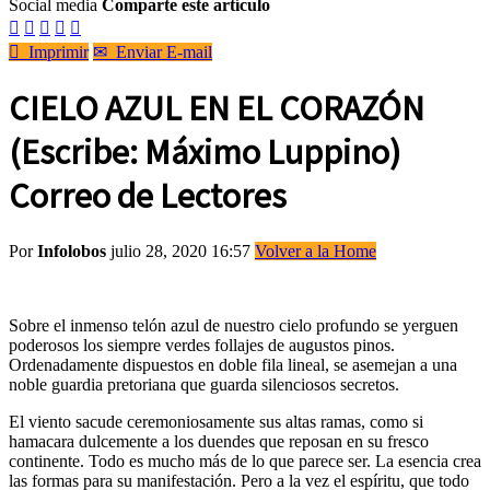
Social media
Comparte este artículo






Imprimir
✉
Enviar E-mail
CIELO AZUL EN EL CORAZÓN
(Escribe: Máximo Luppino)
Correo de Lectores
Por
Infolobos
julio 28, 2020 16:57
Volver a la Home
Sobre el inmenso telón azul de nuestro cielo profundo se yerguen
poderosos los siempre verdes follajes de augustos pinos.
Ordenadamente dispuestos en doble fila lineal, se asemejan a una
noble guardia pretoriana que guarda silenciosos secretos.
El viento sacude ceremoniosamente sus altas ramas, como si
hamacara dulcemente a los duendes que reposan en su fresco
continente. Todo es mucho más de lo que parece ser. La esencia crea
las formas para su manifestación. Pero a la vez el espíritu, que todo