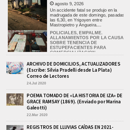
Mastropietro y Angueira....
POLICIALES, EMPALME.
ALLANAMIENTOS POR LA CAUSA
SOBRE TENENCIA DE
ESTUPEFACIENTES PARA
COMERCIALIZACION
agosto 9, 2026
En el marco de la causa iniciada ayer
por Tenencia de Estupefacientes para
comercialización con dos detenidos,
un hombre y...
ARCHIVO DE DOMICILIOS, ACTUALIZADORES
VALENTINA. TRIUNFO Y
(Escribe: Silvia Pradelli desde La Plata)
CONVOCATORIA PARA EL
Correo de Lectores
SUDAMERICANO 2026 EN
RAFAELA
24.Jul 2020
agosto 9, 2026
Valentina Luna ganó hoy la general
POEMA TOMADO DE «LA HISTORIA DE IZA» DE
de Damas del Gran Premio Ciudad de
GRACE RAMSAY (1869). (Enviado por Marina
Buenos Aires, disputado este
Galeotti)
domingo en el...
22.Mar 2020
«RADIODEPORTES´76», SUS 50
AÑOS. EXCELENTE CAFE
REGISTROS DE LLUVIAS CAÍDAS EN 2021-
LITERARIO DEL GRUPO DE