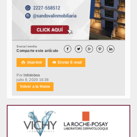
Social media





Comparte este artículo
Imprimir
Enviar E-mail

✉
Por
Infolobos
julio 8, 2020 16:38
Volver a la Home