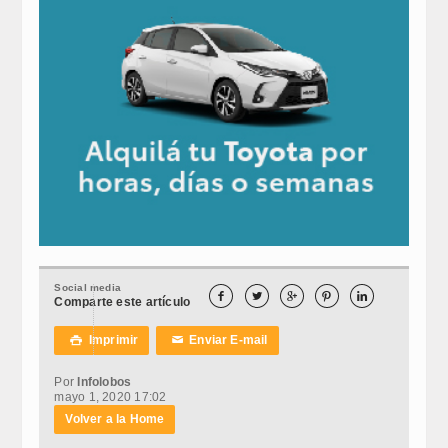
Social media





Comparte este artículo
Imprimir
Enviar E-mail

✉
Por
Infolobos
mayo 1, 2020 17:02
Volver a la Home