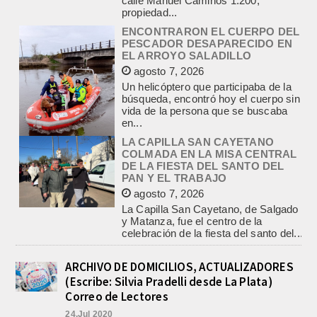
ENCONTRARON EL CUERPO DEL
PESCADOR DESAPARECIDO EN
EL ARROYO SALADILLO
agosto 7, 2026
Un helicóptero que participaba de la
búsqueda, encontró hoy el cuerpo sin
vida de la persona que se buscaba
en...
LA CAPILLA SAN CAYETANO
COLMADA EN LA MISA CENTRAL
DE LA FIESTA DEL SANTO DEL
PAN Y EL TRABAJO
agosto 7, 2026
La Capilla San Cayetano, de Salgado
y Matanza, fue el centro de la
celebración de la fiesta del santo del...
CON MAS DE 100 SORTEOS Y
5.000 JUGUETES DE REPARTO, SE
VIENE LA GRAN FIESTA DEL DIA
ARCHIVO DE DOMICILIOS, ACTUALIZADORES
DEL NIÑO «PADRE LUIS
(Escribe: Silvia Pradelli desde La Plata)
TROIANO»
Correo de Lectores
agosto 8, 2026
24.Jul 2020
La Asociación Fiesta del Día del Niño