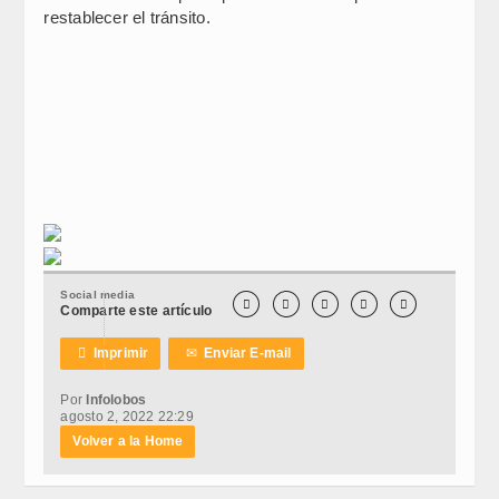
restablecer el tránsito.
Social media





Comparte este artículo

Imprimir
✉
Enviar E-mail
Por
Infolobos
agosto 2, 2022 22:29
Volver a la Home