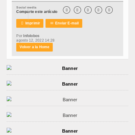
Social media





Comparte este artículo

Imprimir
✉
Enviar E-mail
Por
Infolobos
agosto 12, 2022 14:28
Volver a la Home