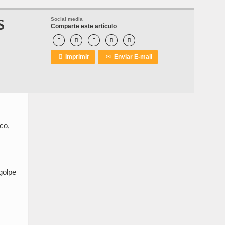
S
Social media
Comparte este artículo






Imprimir
✉
Enviar E-mail
co,
golpe