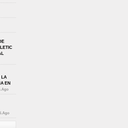
DE
LETIC
AL
 LA
A EN
5.Ago
5.Ago