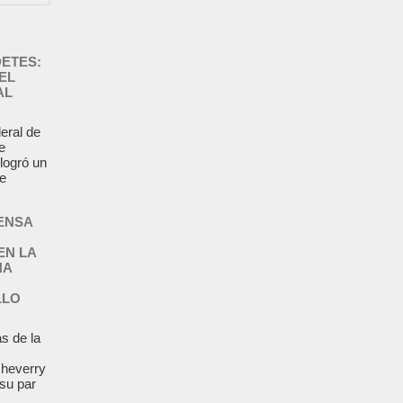
ETES:
EL
AL
deral de
e
 logró un
te
ENSA
EN LA
NA
LLO
s de la
cheverry
 su par