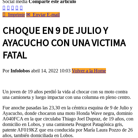
Social media
Comparte este artículo






Imprimir
✉
Enviar E-mail
CHOQUE EN 9 DE JULIO Y
AYACUCHO CON UNA VICTIMA
FATAL
Por
Infolobos
abril 14, 2022 10:03
Volver a la Home
Un joven de 19 años perdió la vida al chocar con su moto contra
una camioneta y luego impactar con una columna en pleno centro.
Fue anoche pasadas las 23,30 en la céntrica esquina de 9 de Julio y
Ayacucho, donde chocaron una moto Honda Wave negra, dominio
A040FCA en la que circulaba Thiago Joel Dupraz, de 19 años, con
domicilio en Lobos, y una camioneta Peugeot Patagónica gris,
patente AF019KZ que era conducida por María Laura Pozzo de 26
años, también domiciliada en Lobos.