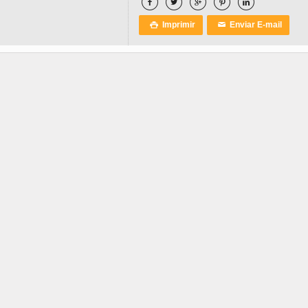





Imprimir
Enviar E-mail

✉