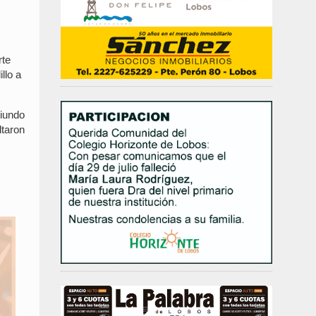
rte
llo a
riundo
ltaron