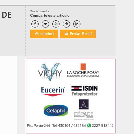
 DE
Social media
Comparte este artículo





Imprimir
Enviar E-mail

✉