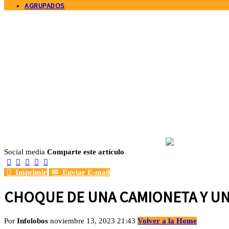
AGRUPADOS
Social media
Comparte este artículo






Imprimir
✉
Enviar E-mail
CHOQUE DE UNA CAMIONETA Y UN
Por
Infolobos
noviembre 13, 2023 21:43
Volver a la Home