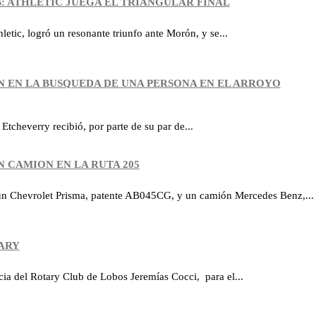
: ATHLETIC JUEGA EL TRIANGULAR FINAL
letic, logró un resonante triunfo ante Morón, y se...
N EN LA BUSQUEDA DE UNA PERSONA EN EL ARROYO
Etcheverry recibió, por parte de su par de...
N CAMION EN LA RUTA 205
 un Chevrolet Prisma, patente AB045CG, y un camión Mercedes Benz,...
TARY
ia del Rotary Club de Lobos Jeremías Cocci, para el...