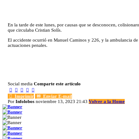
En la tarde de este lunes, por causas que se desconocen, colisi
que circulaba Cristian Solís.
El accidente ocurrió en Manuel Caminos y 226, y la ambulancia de B
actuaciones penales.
Social media
Comparte este artículo






Imprimir
✉
Enviar E-mail
Por
Infolobos
noviembre 13, 2023 21:43
Volver a la Home