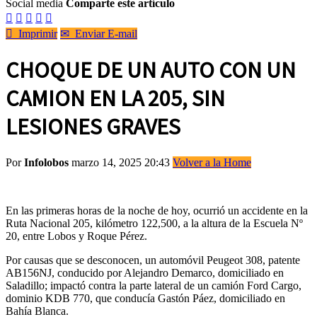
Social media
Comparte este artículo






Imprimir
✉
Enviar E-mail
CHOQUE DE UN AUTO CON UN
CAMION EN LA 205, SIN
LESIONES GRAVES
Por
Infolobos
marzo 14, 2025 20:43
Volver a la Home
En las primeras horas de la noche de hoy, ocurrió un accidente en la
Ruta Nacional 205, kilómetro 122,500, a la altura de la Escuela Nº
20, entre Lobos y Roque Pérez.
Por causas que se desconocen, un automóvil Peugeot 308, patente
AB156NJ, conducido por Alejandro Demarco, domiciliado en
Saladillo; impactó contra la parte lateral de un camión Ford Cargo,
dominio KDB 770, que conducía Gastón Páez, domiciliado en
Bahía Blanca.