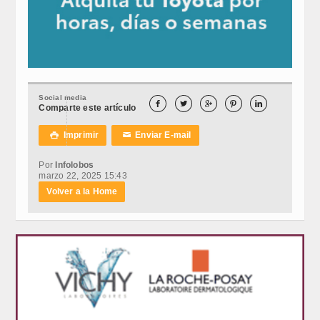
Social media





Comparte este artículo
Imprimir
Enviar E-mail

✉
Por
Infolobos
marzo 22, 2025 15:43
Volver a la Home