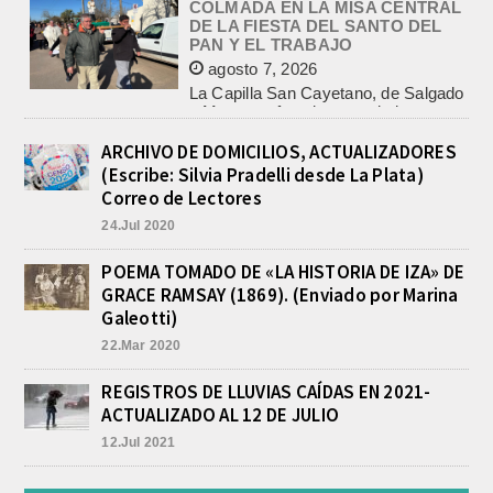
agosto 7, 2026
La Capilla San Cayetano, de Salgado
y Matanza, fue el centro de la
celebración de la fiesta del santo del...
CON MAS DE 100 SORTEOS Y
5.000 JUGUETES DE REPARTO, SE
VIENE LA GRAN FIESTA DEL DIA
ARCHIVO DE DOMICILIOS, ACTUALIZADORES
DEL NIÑO «PADRE LUIS
(Escribe: Silvia Pradelli desde La Plata)
TROIANO»
Correo de Lectores
agosto 8, 2026
24.Jul 2020
La Asociación Fiesta del Día del Niño
“Padre Luis Troiano” brindó a la
prensa los detalles del gran festejo
POEMA TOMADO DE «LA HISTORIA DE IZA» DE
del...
GRACE RAMSAY (1869). (Enviado por Marina
POLICIALES DE EMPALME.
Galeotti)
APREHENDIERON A UN HOMBRE
22.Mar 2020
Y UNA MUJER POR
COMERCIALIZAR DROGAS
REGISTROS DE LLUVIAS CAÍDAS EN 2021-
agosto 8, 2026
ACTUALIZADO AL 12 DE JULIO
En la noche del viernes, en calle
Independencia entre San Patricio y
12.Jul 2021
Rivadavia de Empalme, personal de
la Comisaría Segunda...