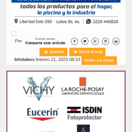
Social media
Por





Comparte este artículo
Imprimir
Enviar E-mail

✉
Infolobos
febrero 21, 2023 08:53
Volver a la Home