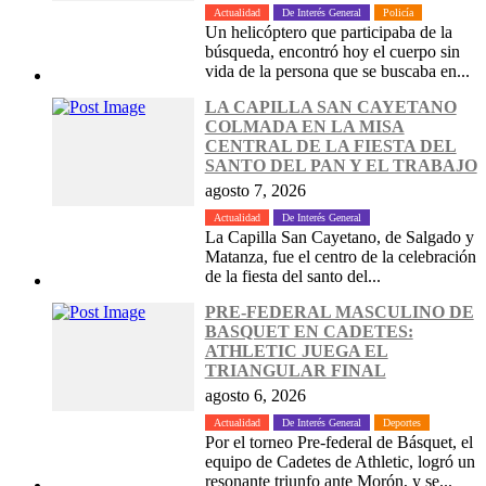
Actualidad
De Interés General
Policía
Un helicóptero que participaba de la
búsqueda, encontró hoy el cuerpo sin
vida de la persona que se buscaba en...
LA CAPILLA SAN CAYETANO
COLMADA EN LA MISA
CENTRAL DE LA FIESTA DEL
SANTO DEL PAN Y EL TRABAJO
agosto 7, 2026
Actualidad
De Interés General
La Capilla San Cayetano, de Salgado y
Matanza, fue el centro de la celebración
de la fiesta del santo del...
PRE-FEDERAL MASCULINO DE
BASQUET EN CADETES:
ATHLETIC JUEGA EL
TRIANGULAR FINAL
agosto 6, 2026
Actualidad
De Interés General
Deportes
Por el torneo Pre-federal de Básquet, el
equipo de Cadetes de Athletic, logró un
resonante triunfo ante Morón, y se...