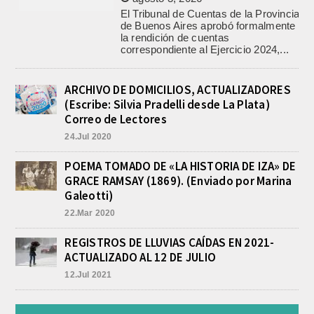
de Buenos Aires aprobó formalmente
la rendición de cuentas
correspondiente al Ejercicio 2024,...
PRE-FEDERAL MASCULINO DE
BASQUET EN CADETES:
ATHLETIC JUEGA EL
TRIANGULAR FINAL
ARCHIVO DE DOMICILIOS, ACTUALIZADORES
agosto 6, 2026
(Escribe: Silvia Pradelli desde La Plata)
Por el torneo Pre-federal de Básquet,
Correo de Lectores
el equipo de Cadetes de Athletic, logró
un resonante triunfo ante Morón, y
24.Jul 2020
se...
POEMA TOMADO DE «LA HISTORIA DE IZA» DE
INFORME DE DEFENSA CIVIL
GRACE RAMSAY (1869). (Enviado por Marina
LOBOS, COLABORACION EN LA
BUSQUEDA DE UNA PERSONA EN
Galeotti)
EL ARROYO SALADILLO
22.Mar 2020
agosto 5, 2026
En las primeras horas de la tarde del
REGISTROS DE LLUVIAS CAÍDAS EN 2021-
martes, el Intendente Jorge
ACTUALIZADO AL 12 DE JULIO
Etcheverry recibió, por parte de su
par de...
12.Jul 2021
TRES LESIONADOS POR EL
CHOQUE DE UN AUTO Y UN
CAMION EN LA RUTA 205