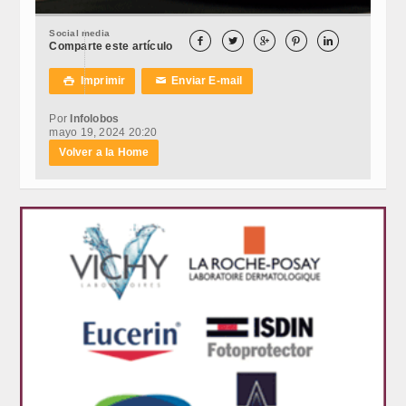
Social media





Comparte este artículo
Imprimir
Enviar E-mail

✉
Por
Infolobos
mayo 19, 2024 20:20
Volver a la Home