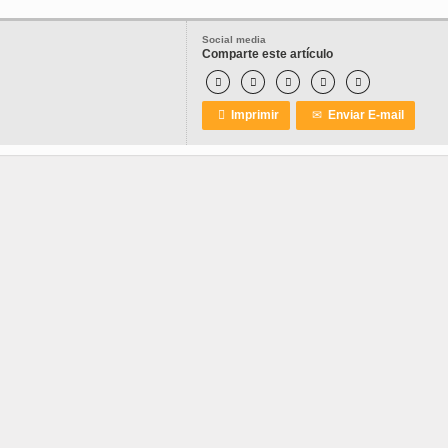
Social media
Comparte este artículo






Imprimir
✉
Enviar E-mail