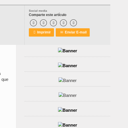
Social media
Comparte este artículo






Imprimir
✉
Enviar E-mail
a
, que