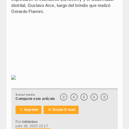
distrital, Gustavo Arce, luego del brindis que realizó
Gerardo Flamini.
Social media





Comparte este artículo

Imprimir
✉
Enviar E-mail
Por
Infolobos
julio 30, 2023 22:17