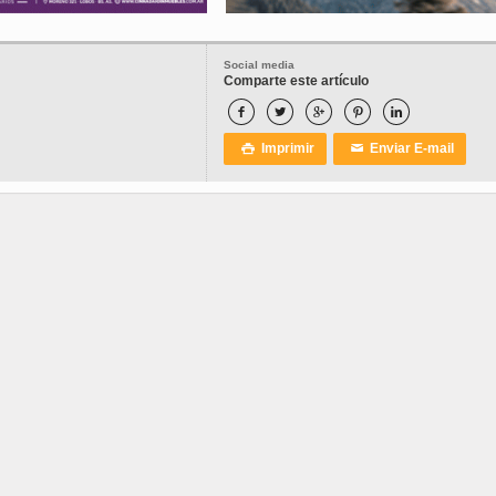
Social media
Comparte este artículo





Imprimir
Enviar E-mail

✉