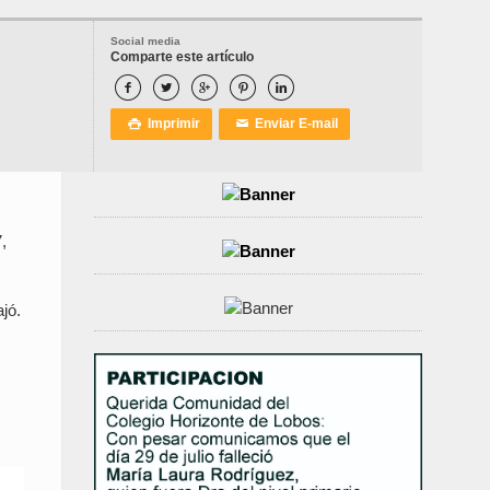
Social media
Comparte este artículo





Imprimir
Enviar E-mail

✉
,
jó.