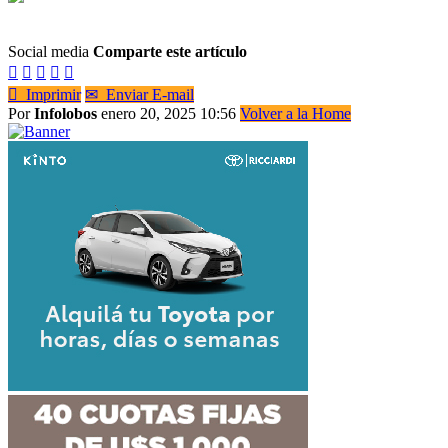
Social media
Comparte este artículo






Imprimir
✉
Enviar E-mail
Por
Infolobos
enero 20, 2025 10:56
Volver a la Home