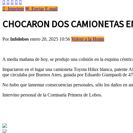






Imprimir
✉
Enviar E-mail
CHOCARON DOS CAMIONETAS EN
Por
Infolobos
enero 20, 2025 10:56
Volver a la Home
A media mañana de hoy, se produjo una colisión en la esquina céntri
Impactaron en el lugar una camioneta Toyota Hilux blanca, patente
que circulaba por Buenos Aires, guiada por Eduardo Giampaoli de 47
No hubo que lamentar consecuencias personales, sólo los daños en a
Intervino personal de la Comisaría Primera de Lobos.