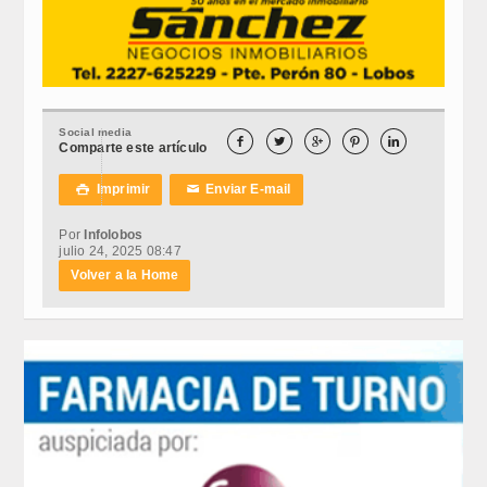
Social media





Comparte este artículo
Imprimir
Enviar E-mail

✉
Por
Infolobos
julio 24, 2025 08:47
Volver a la Home