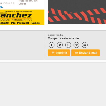
Social media
Comparte este artículo





Imprimir
Enviar E-mail

✉