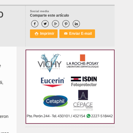
O
Social media
Comparte este artículo





Imprimir
Enviar E-mail

✉
e
i,
ieron