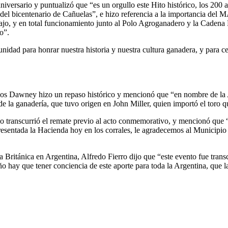
aniversario y puntualizó que “es un orgullo este Hito histórico, los 200
 del bicentenario de Cañuelas”, e hizo referencia a la importancia del
o, y en total funcionamiento junto al Polo Agroganadero y la Cadena H
o”.
unidad para honrar nuestra historia y nuestra cultura ganadera, y para 
rlos Dawney hizo un repaso histórico y mencionó que “en nombre de la A
 de la ganadería, que tuvo origen en John Miller, quien importó el toro q
ranscurrió el remate previo al acto conmemorativo, y mencionó que “b
presentada la Hacienda hoy en los corrales, le agradecemos al Municipio
Británica en Argentina, Alfredo Fierro dijo que “este evento fue trans
o hay que tener conciencia de este aporte para toda la Argentina, que la