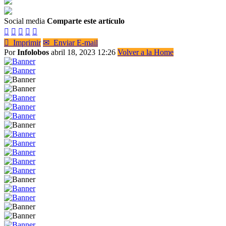
Social media
Comparte este artículo






Imprimir
✉
Enviar E-mail
Por
Infolobos
abril 18, 2023 12:26
Volver a la Home