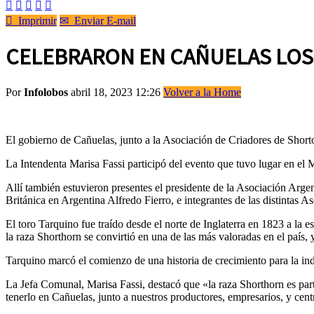






Imprimir
✉
Enviar E-mail
CELEBRARON EN CAÑUELAS LOS 
Por
Infolobos
abril 18, 2023 12:26
Volver a la Home
El gobierno de Cañuelas, junto a la Asociación de Criadores de Shorto
La Intendenta Marisa Fassi participó del evento que tuvo lugar en el
Allí también estuvieron presentes el presidente de la Asociación A
Británica en Argentina Alfredo Fierro, e integrantes de las distintas 
El toro Tarquino fue traído desde el norte de Inglaterra en 1823 a la 
la raza Shorthorn se convirtió en una de las más valoradas en el país,
Tarquino marcó el comienzo de una historia de crecimiento para la in
La Jefa Comunal, Marisa Fassi, destacó que «la raza Shorthorn es par
tenerlo en Cañuelas, junto a nuestros productores, empresarios, y centr