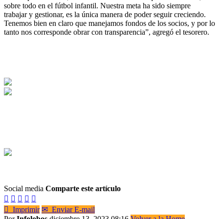
sobre todo en el fútbol infantil. Nuestra meta ha sido siempre
trabajar y gestionar, es la única manera de poder seguir creciendo.
Tenemos bien en claro que manejamos fondos de los socios, y por lo
tanto nos corresponde obrar con transparencia”, agregó el tesorero.
Social media
Comparte este artículo






Imprimir
✉
Enviar E-mail
Por
Infolobos
diciembre 13, 2023 08:16
Volver a la Home