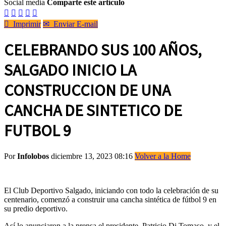
Social media
Comparte este artículo






Imprimir
✉
Enviar E-mail
CELEBRANDO SUS 100 AÑOS,
SALGADO INICIO LA
CONSTRUCCION DE UNA
CANCHA DE SINTETICO DE
FUTBOL 9
Por
Infolobos
diciembre 13, 2023 08:16
Volver a la Home
El Club Deportivo Salgado, iniciando con todo la celebración de su
centenario, comenzó a construir una cancha sintética de fútbol 9 en
su predio deportivo.
Así lo anunciaron a la prensa el presidente, Patricio Di Tomaso, y el