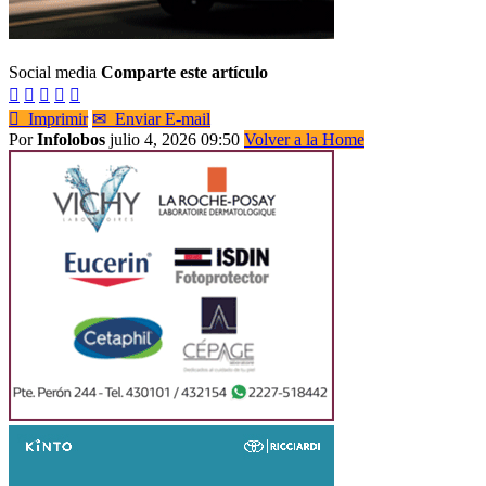
Social media
Comparte este artículo






Imprimir
✉
Enviar E-mail
Por
Infolobos
julio 4, 2026 09:50
Volver a la Home