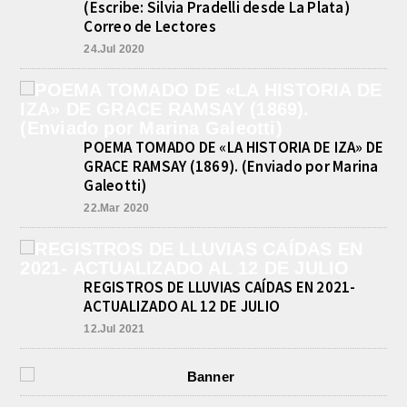
(Escribe: Silvia Pradelli desde La Plata)
INFORME DE DEFENSA CIVIL
Correo de Lectores
LOBOS, COLABORACION EN LA
BUSQUEDA DE UNA PERSONA EN
24.Jul 2020
EL ARROYO SALADILLO
agosto 5, 2026
En las primeras horas de la tarde del
martes, el Intendente Jorge
Etcheverry recibió, por parte de su
POEMA TOMADO DE «LA HISTORIA DE IZA» DE
par de...
GRACE RAMSAY (1869). (Enviado por Marina
Galeotti)
22.Mar 2020
REGISTROS DE LLUVIAS CAÍDAS EN 2021-
ACTUALIZADO AL 12 DE JULIO
12.Jul 2021