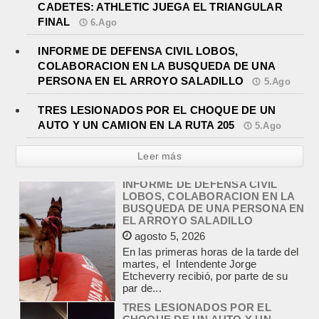
CADETES: ATHLETIC JUEGA EL TRIANGULAR
FINAL
6.Ago
INFORME DE DEFENSA CIVIL LOBOS,
COLABORACION EN LA BUSQUEDA DE UNA
PERSONA EN EL ARROYO SALADILLO
5.Ago
TRES LESIONADOS POR EL CHOQUE DE UN
AUTO Y UN CAMION EN LA RUTA 205
5.Ago
Leer más
TRES LESIONADOS POR EL
CHOQUE DE UN AUTO Y UN
CAMION EN LA RUTA 205
agosto 5, 2026
En el kilómetro 114 de la Ruta
Nacional 205, chocaron anoche un
Chevrolet Prisma, patente AB045CG,
y un camión Mercedes Benz,...
JEREMIAS COCCI ASUMIO LA
PRESIDENCIA DEL ROTARY