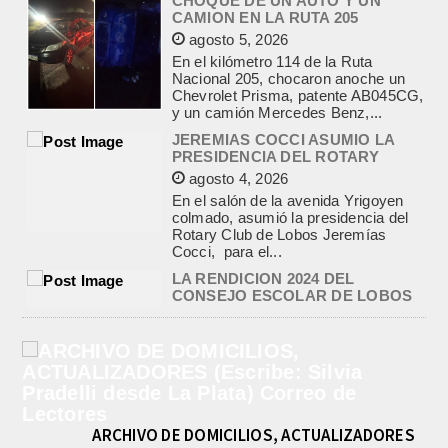
agosto 4, 2026
En el salón de la avenida Yrigoyen
colmado, asumió la presidencia del
Rotary Club de Lobos Jeremías
Cocci, para el...
LA RENDICION 2024 DEL
CONSEJO ESCOLAR DE LOBOS
APROBADA POR EL TRIBUNAL
DE CUENTAS BONAERENSE
agosto 3, 2026
El Tribunal de Cuentas de la Provincia
de Buenos Aires aprobó formalmente
la rendición de cuentas
correspondiente al Ejercicio 2024,...
PRE-FEDERAL MASCULINO DE
BASQUET EN CADETES:
ATHLETIC JUEGA EL
TRIANGULAR FINAL
agosto 6, 2026
Por el torneo Pre-federal de Básquet,
el equipo de Cadetes de Athletic, logró
un resonante triunfo ante Morón, y
ARCHIVO DE DOMICILIOS, ACTUALIZADORES
se...