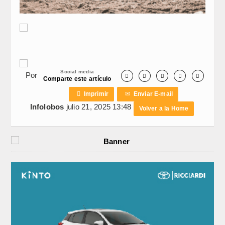
Social media
Por





Comparte este artículo

Imprimir
✉
Enviar E-mail
Infolobos
julio 21, 2025 13:48
Volver a la Home