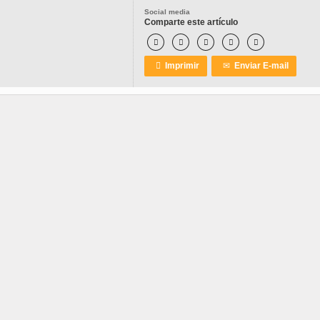
Social media
Comparte este artículo






Imprimir
✉
Enviar E-mail