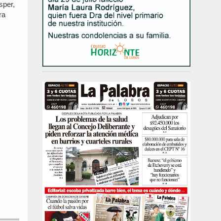
sper,
ra