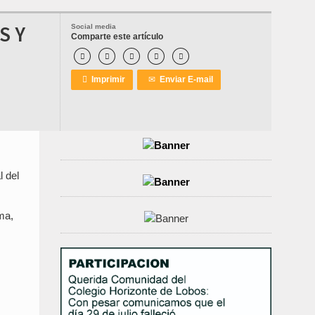
S Y
Social media
Comparte este artículo






Imprimir
✉
Enviar E-mail
l del
ma,