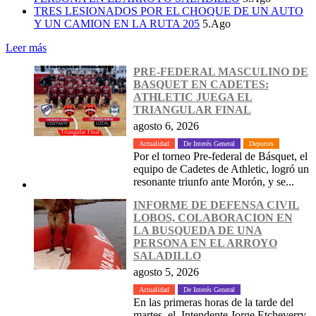
TRES LESIONADOS POR EL CHOQUE DE UN AUTO
Y UN CAMION EN LA RUTA 205
5.Ago
Leer más
PRE-FEDERAL MASCULINO DE
BASQUET EN CADETES:
ATHLETIC JUEGA EL
TRIANGULAR FINAL
agosto 6, 2026
Actualidad
De Interés General
Deportes
Por el torneo Pre-federal de Básquet, el
equipo de Cadetes de Athletic, logró un
resonante triunfo ante Morón, y se...
INFORME DE DEFENSA CIVIL
LOBOS, COLABORACION EN
LA BUSQUEDA DE UNA
PERSONA EN EL ARROYO
SALADILLO
agosto 5, 2026
Actualidad
De Interés General
En las primeras horas de la tarde del
martes, el Intendente Jorge Etcheverry