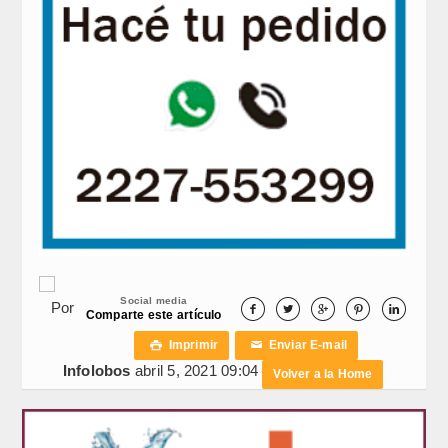
Social media
Por





Comparte este artículo
Imprimir
Enviar E-mail

✉
Infolobos
abril 5, 2021 09:04
Volver a la Home