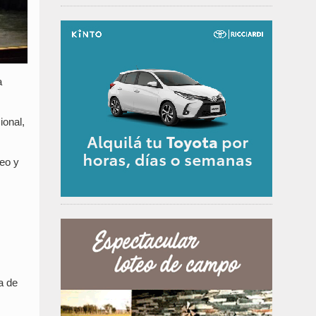
a
ional,
teo y
a de