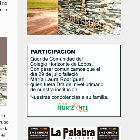
d no
ella
ela
rupo
de la
 el