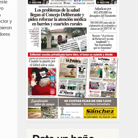
este
vo
a
ctor y
bieron
dores