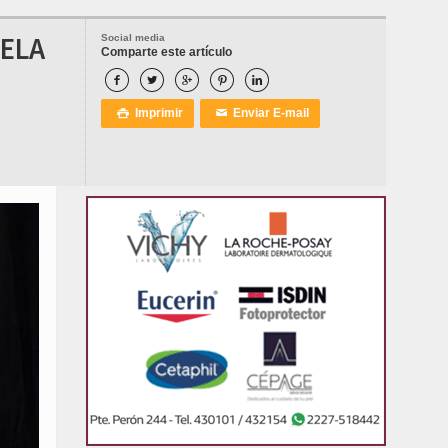
UELA
Social media
Comparte este artículo





Imprimir
Enviar E-mail

✉