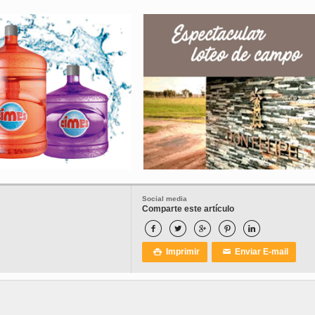
Social media
Comparte este artículo





Imprimir
Enviar E-mail

✉