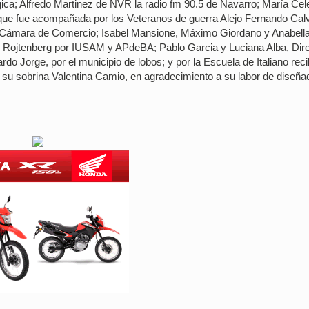
ica; Alfredo Martinez de NVR la radio fm 90.5 de Navarro; María Cel
 que fue acompañada por los Veteranos de guerra Alejo Fernando Cal
a Cámara de Comercio; Isabel Mansione, Máximo Giordano y Anabell
o Rojtenberg por IUSAM y APdeBA; Pablo Garcia y Luciana Alba, Dire
o Jorge, por el municipio de lobos; y por la Escuela de Italiano reci
y su sobrina Valentina Camio, en agradecimiento a su labor de diseña