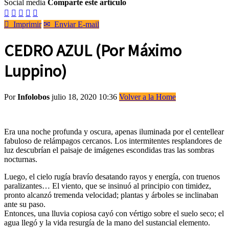
Social media
Comparte este artículo






Imprimir
✉
Enviar E-mail
CEDRO AZUL (Por Máximo
Luppino)
Por
Infolobos
julio 18, 2020 10:36
Volver a la Home
Era una noche profunda y oscura, apenas iluminada por el centellear
fabuloso de relámpagos cercanos. Los intermitentes resplandores de
luz descubrían el paisaje de imágenes escondidas tras las sombras
nocturnas.
Luego, el cielo rugía bravío desatando rayos y energía, con truenos
paralizantes… El viento, que se insinuó al principio con timidez,
pronto alcanzó tremenda velocidad; plantas y árboles se inclinaban
ante su paso.
Entonces, una lluvia copiosa cayó con vértigo sobre el suelo seco; el
agua llegó y la vida resurgía de la mano del sustancial elemento.