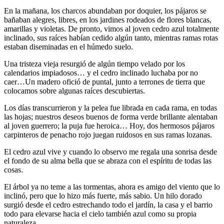
En la mañana, los charcos abundaban por doquier, los pájaros se
bañaban alegres, libres, en los jardines rodeados de flores blancas,
amarillas y violetas. De pronto, vimos al joven cedro azul totalmente
inclinado, sus raíces habían cedido algún tanto, mientras ramas rotas
estaban diseminadas en el húmedo suelo.
Una tristeza vieja resurgió de algún tiempo velado por los
calendarios impiadosos… y el cedro inclinado luchaba por no
caer…Un madero ofició de puntal, junto a terrones de tierra que
colocamos sobre algunas raíces descubiertas.
Los días transcurrieron y la pelea fue librada en cada rama, en todas
las hojas; nuestros deseos buenos de forma verde brillante alentaban
al joven guerrero; la puja fue heroica… Hoy, dos hermosos pájaros
carpinteros de penacho rojo juegan ruidosos en sus ramas lozanas.
El cedro azul vive y cuando lo observo me regala una sonrisa desde
el fondo de su alma bella que se abraza con el espíritu de todas las
cosas.
El árbol ya no teme a las tormentas, ahora es amigo del viento que lo
inclinó, pero que lo hizo más fuerte, más sabio. Un hilo dorado
surgió desde el cedro estrechando todo el jardín, la casa y el barrio
todo para elevarse hacia el cielo también azul como su propia
naturaleza.