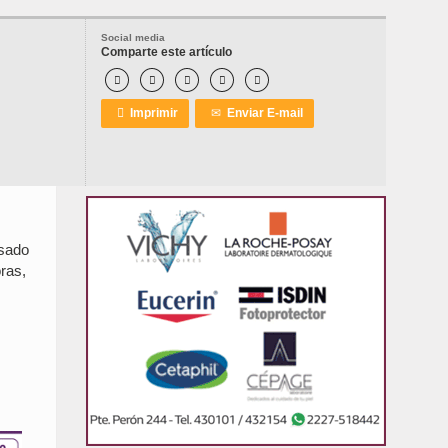
Social media
Comparte este artículo






Imprimir
✉
Enviar E-mail
asado
oras,