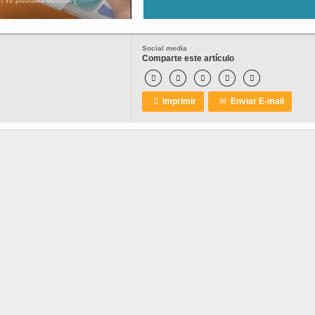
Social media
Comparte este artículo






Imprimir
✉
Enviar E-mail