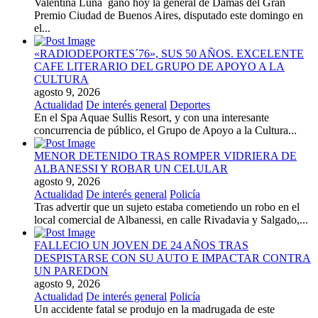
Valentina Luna ganó hoy la general de Damas del Gran
Premio Ciudad de Buenos Aires, disputado este domingo en
el...
«RADIODEPORTES´76», SUS 50 AÑOS. EXCELENTE
CAFE LITERARIO DEL GRUPO DE APOYO A LA
CULTURA
agosto 9, 2026
Actualidad
De interés general
Deportes
En el Spa Aquae Sullis Resort, y con una interesante
concurrencia de público, el Grupo de Apoyo a la Cultura...
MENOR DETENIDO TRAS ROMPER VIDRIERA DE
ALBANESSI Y ROBAR UN CELULAR
agosto 9, 2026
Actualidad
De interés general
Policía
Tras advertir que un sujeto estaba cometiendo un robo en el
local comercial de Albanessi, en calle Rivadavia y Salgado,...
FALLECIO UN JOVEN DE 24 AÑOS TRAS
DESPISTARSE CON SU AUTO E IMPACTAR CONTRA
UN PAREDON
agosto 9, 2026
Actualidad
De interés general
Policía
Un accidente fatal se produjo en la madrugada de este