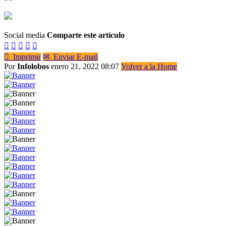
Social media
Comparte este artículo






Imprimir
✉
Enviar E-mail
Por
Infolobos
enero 21, 2022 08:07
Volver a la Home