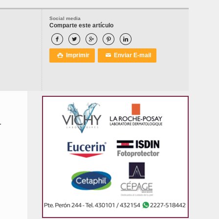
Social media
Comparte este artículo





Imprimir
Enviar E-mail

✉
.