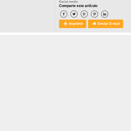
Social media
Comparte este artículo





Imprimir
Enviar E-mail

✉