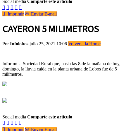
Social media
Comparte este artículo






Imprimir
✉
Enviar E-mail
CAYERON 5 MILIMETROS
Por
Infolobos
julio 25, 2021 10:06
Volver a la Home
Informó la Sociedad Rural que, hasta las 8 de la mañana de hoy,
domingo, la lluvia caída en la planta urbana de Lobos fue de 5
milímetros.
Social media
Comparte este artículo






Imprimir
✉
Enviar E-mail