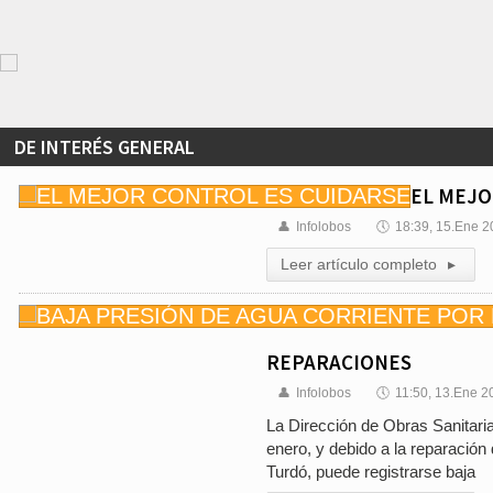
DE INTERÉS GENERAL
EL MEJO
👤
Infolobos
🕔
18:39, 15.Ene 
Leer artículo completo
▸
REPARACIONES
👤
Infolobos
🕔
11:50, 13.Ene 2
La Dirección de Obras Sanitaria
enero, y debido a la reparación 
Turdó, puede registrarse baja