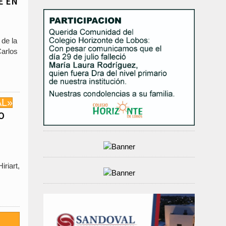
E EN
 de la
Carlos
O
iriart,