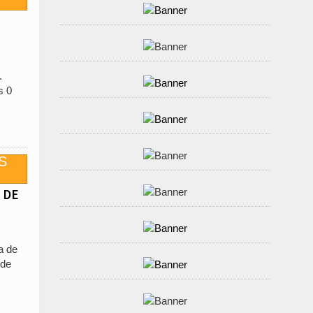
.
s 0
 DE
a de
 de