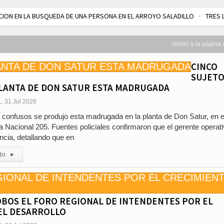
 EL ARROYO SALADILLO
TRES LESIONADOS POR EL CHOQUE DE UN AUTO Y
S Y UNA DESTACADA LABOR DE TODO EL ELENCO, DINOMO ESTRENO «LOS MA
INFORME DE DEFENSA CIVIL LOBOS, COLABORACION EN LA BUSQUEDA DE
Volver a la página 
UENTAS BONAERENSE
EL EQUIPO +35 DE ATHLETIC TERCERO EN EL CIERRE DE
CINCO
FENOMENO CLIMATICO EN LOBOS: 60 MM DE LLUVIA EN PLANTA URBANA, CA
SUJETO
 COCCI ASUMIO LA PRESIDENCIA DEL ROTARY
LA RENDICION 2024 DEL C
LANTA DE DON SATUR ESTA MADRUGADA
STRENO «LOS MARIDOS ENGAÑAN DE 7 A 9»
EXITOSO ESTRENO DE DOS NU
1, 31.Jul 2026
s confusos se produjo esta madrugada en la planta de Don Satur, en e
a Nacional 205. Fuentes policiales confirmaron que el gerente operat
uncia, detallando que en
to
▸
OBOS EL FORO REGIONAL DE INTENDENTES POR EL
EL DESARROLLO