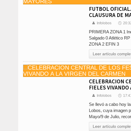
FUTBOL OFICIAL
CLAUSURA DE M
👤
Infolobos
🕔
20:3
PRIMERA ZONA 1 Indep
Salgado 0 Atlético RP
ZONA 2 EFIN 3
Leer artículo comple
CELEBRACION CE
FIELES VIVANDO
👤
Infolobos
🕔
17:4
Se llevó a cabo hoy l
Lobos, cuya imagen pr
Mayo/9 de Julio, recor
Leer artículo comple