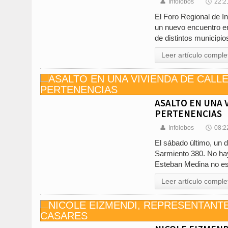
👤
Infolobos
🕔
22:2
El Foro Regional de I
un nuevo encuentro en
de distintos municipi
Leer artículo comple
ASALTO EN UNA 
PERTENENCIAS
👤
Infolobos
🕔
08:2
El sábado último, un d
Sarmiento 380. No hay
Esteban Medina no es
Leer artículo comple