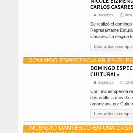
NICOLE EIZMEND
CARLOS CASARE
👤
Infolobos
🕔
08:0
Se realizó el domingo
Representante Estudian
Casares. La elegida 
Leer artículo comple
DOMINGO ESPEC
CULTURAL»
👤
Infolobos
🕔
12:4
Con una estupenda re
desarrolló la movida e
organizada por Cultur
Leer artículo comple