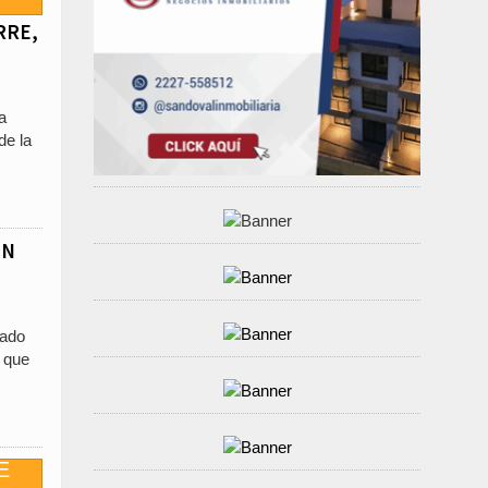
RRE,
a
de la
ON
rado
n que