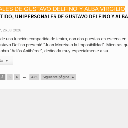
IDO, UNIPERSONALES DE GUSTAVO DELFINO Y ALBA
7, 26.Jul 2026
s, de una función compartida de teatro, con dos puestas en escena en
tavo Delfino presentó “Juan Moreira o la Imposibilidad”. Mientras q
su obra “Adiós Antihéroe”, dedicada muy especialmente a su
to
▸
2
…
3
4
425
Siguiente página
▸