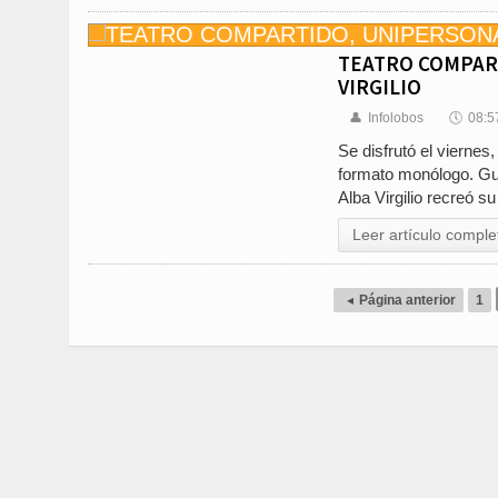
TEATRO COMPART
VIRGILIO
👤
Infolobos
🕔
08:5
Se disfrutó el vierne
formato monólogo. Gus
Alba Virgilio recreó 
Leer artículo comple
◂
Página anterior
1