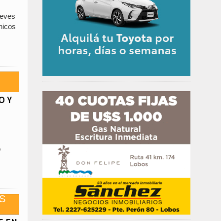
ueves
nicos
O Y
o