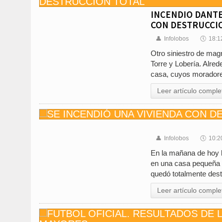
INCENDIO DANTE
CON DESTRUCCI
👤
Infolobos
🕔
18:1
Otro siniestro de magn
Torre y Lobería. Alred
casa, cuyos moradores 
Leer artículo comple
👤
Infolobos
🕔
10:2
En la mañana de hoy l
en una casa pequeña y
quedó totalmente dest
Leer artículo comple