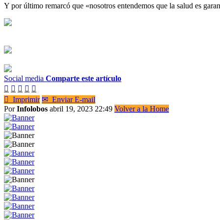
Y por último remarcó que «nosotros entendemos que la salud es garant
Social media
Comparte este artículo






Imprimir
✉
Enviar E-mail
Por
Infolobos
abril 19, 2023 22:49
Volver a la Home