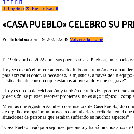






Imprimir
✉
Enviar E-mail
«CASA PUEBLO» CELEBRO SU PR
Por
Infolobos
abril 19, 2023 22:49
Volver a la Home
El 19 de abril de 2022 abría sus puertas «Casa Pueblo», un espacio ge
Hoy se celebró el primer aniversario, hubo una reunión de camaradería
para abrazar el dolor, la necesidad, la injusticia, a través de un eq
la situación de consumo que estamos atravesando y que es grave”.
“Hoy es un día de celebración y también de reflexión porque tiene q
y decisión, se pueden resolver problemas, no es algo utópico”, comple
Mientras que Agustina Achille, coordinadora de Casa Pueblo, dijo que
de orgullo acompañar un proyecto comunitario y territorial, en el que
situaciones de personas que estaban sufriendo en muchos aspectos”.
“Casa Pueblo llegó para seguirse quedando y habrá muchos años de Ca