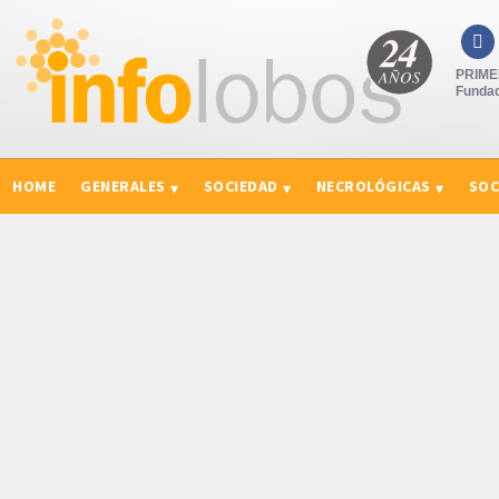

PRIMER
Fundad
HOME
GENERALES
SOCIEDAD
NECROLÓGICAS
SOC
CURIOSIDADES, CONSEJOS Y NOVEDADES