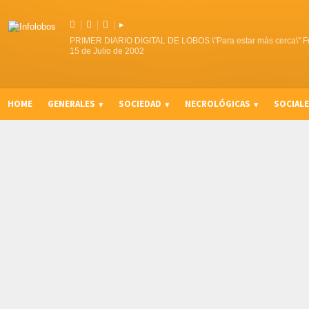



▸
PRIMER DIARIO DIGITAL DE LOBOS \"Para estar más cerca\" F
15 de Julio de 2002
HOME
GENERALES
SOCIEDAD
NECROLÓGICAS
SOCIAL
CURIOSIDADES, CONSEJOS Y NOVEDADES