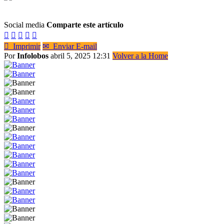
Social media
Comparte este artículo






Imprimir
✉
Enviar E-mail
Por
Infolobos
abril 5, 2025 12:31
Volver a la Home