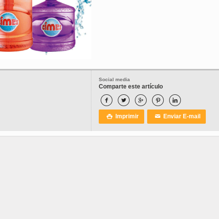
Social media
Comparte este artículo





Imprimir
Enviar E-mail

✉