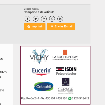
Social media
Comparte este artículo





Imprimir
Enviar E-mail

✉
de
 tuvo
s
efe
a